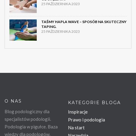
25 PAŹDZIERNIKA 2023
TAŚMY HAPLA WAVE – SPOSÓB NA SKUTECZNY
TAPING.
25 PAŹDZIERNIKA 2023
O NAS
KATEGORIE BLOGA
Blog podologiczny dla
Inspiracje
specjalistów podologii.
Prawo i podologia
Podologia w pigułce. Baza
Na start
wiedzy dla podologów.
Narzędzia