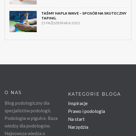
TAŚMY HAPLA WAVE – SPOSÓB NA SKUTECZNY
TAPING.
25 PAŹDZIERNIKA 2023
O NAS
KATEGORIE BLOGA
Blog podologiczny dla
Inspiracje
specjalistów podologii.
Prawo i podologia
Podologia w pigułce. Baza
Na start
wiedzy dla podologów.
Narzędzia
Najnowsza wiedza o