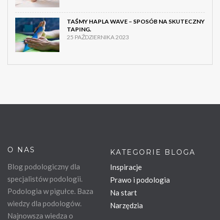
TAŚMY HAPLA WAVE – SPOSÓB NA SKUTECZNY
TAPING.
25 PAŹDZIERNIKA 2023
O NAS
KATEGORIE BLOGA
Blog podologiczny dla
Inspiracje
specjalistów podologii.
Prawo i podologia
Podologia w pigułce. Baza
Na start
wiedzy dla podologów.
Narzędzia
Najnowsza wiedza o